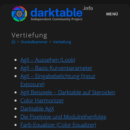
Zum
Inhalt
MENÜ
springen
Vertiefung
>
Dunkelkammer
>
Vertiefung
AgX – Aussehen (Look)
AgX – Basis-Kurvenparameter
AgX – Eingabebelichtung (Input
Exposure)
AgX Beispiele – Darktable auf Steroiden
Color Harmonizer
Darktable AgX
Die Pixelpipe und Modulreihenfolge
Farb-Equalizer (Color Equalizer)