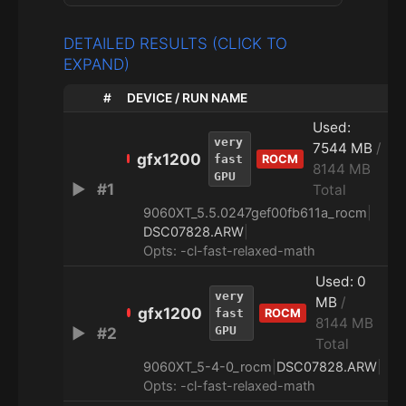
DETAILED RESULTS (CLICK TO
EXPAND)
#
DEVICE / RUN NAME
TI
Used:
very
7544 MB
/
gfx1200
fast
ROCM
8144 MB
GPU
▶
#1
2
Total
9060XT_5.5.0247gef00fb611a_rocm
|
DSC07828.ARW
|
Opts: -cl-fast-relaxed-math
Used: 0
very
MB
/
gfx1200
fast
ROCM
8144 MB
GPU
▶
#2
2
Total
9060XT_5-4-0_rocm
|
DSC07828.ARW
|
Opts: -cl-fast-relaxed-math