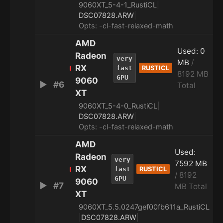
9060XT_5-4-1_RustiCL
|
DSC07828.ARW
|
Opts: -cl-fast-relaxed-math
AMD
Used: 0
Radeon
very
MB
/
RX
fast
RUSTICL
8192 MB
GPU
9060
▶
#6
7
Total
XT
9060XT_5-4-0_RustiCL
|
DSC07828.ARW
|
Opts: -cl-fast-relaxed-math
AMD
Used:
Radeon
very
7592 MB
RX
fast
RUSTICL
/ 8192
GPU
9060
▶
#7
7
MB Total
XT
9060XT_5.5.0247gef00fb611a_RustiCL
|
DSC07828.ARW
|