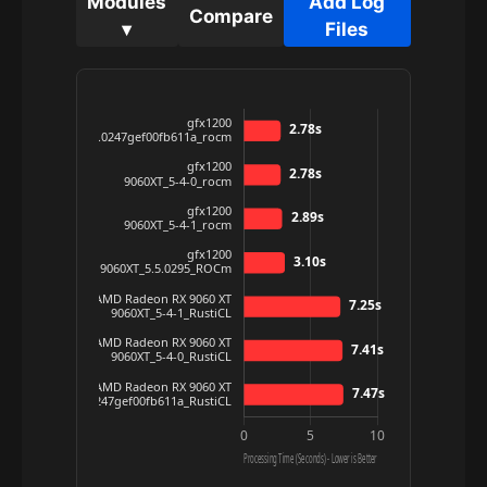
Modules
Add Log
Compare
▾
Files