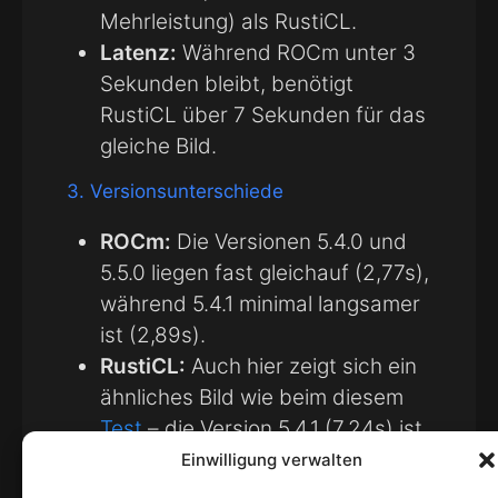
Mehrleistung) als RustiCL.
Latenz:
Während ROCm unter 3
Sekunden bleibt, benötigt
RustiCL über 7 Sekunden für das
gleiche Bild.
3. Versionsunterschiede
ROCm:
Die Versionen 5.4.0 und
5.5.0 liegen fast gleichauf (2,77s),
während 5.4.1 minimal langsamer
ist (2,89s).
RustiCL:
Auch hier zeigt sich ein
ähnliches Bild wie beim diesem
Test
– die Version 5.4.1 (7,24s) ist
etwas schneller als die neuere
Einwilligung verwalten
5.5.0 (7,46s).