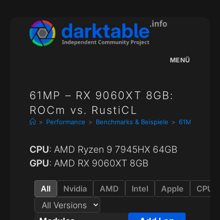
Zum
Inhalt
springen
MENÜ
61MP – RX 9060XT 8GB:
ROCm vs. RustiCL
>
Performance
>
Benchmarks & Beispiele
>
61MP – RX 90
CPU
: AMD Ryzen 9 7945HX 64GB
GPU
: AMD RX 9060XT 8GB
All
Nvidia
AMD
Intel
Apple
CPU