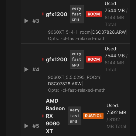
Used:
very
7544 MB
/
gfx1200
fast
ROCM
8144 MB
GPU
▶
#3
2
Total
9060XT_5-4-1_rocm
|
DSC07828.ARW
|
Opts: -cl-fast-relaxed-math
Used:
very
7544 MB
/
gfx1200
fast
ROCM
8144 MB
GPU
▶
#4
3
Total
9060XT_5.5.0295_ROCm
|
DSC07828.ARW
|
Opts: -cl-fast-relaxed-math
AMD
Used:
Radeon
very
7592 MB
RX
fast
RUSTICL
/ 8192
GPU
9060
▶
#5
7
MB Total
XT