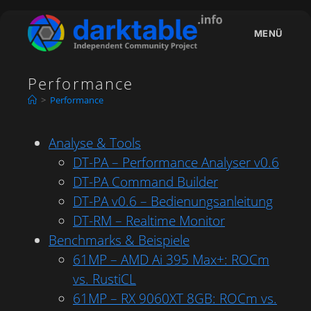
Zum
Inhalt
MENÜ
springen
Performance
>
Performance
Analyse & Tools
DT-PA – Performance Analyser v0.6
DT-PA Command Builder
DT-PA v0.6 – Bedienungsanleitung
DT-RM – Realtime Monitor
Benchmarks & Beispiele
61MP – AMD Ai 395 Max+: ROCm
vs. RustiCL
61MP – RX 9060XT 8GB: ROCm vs.