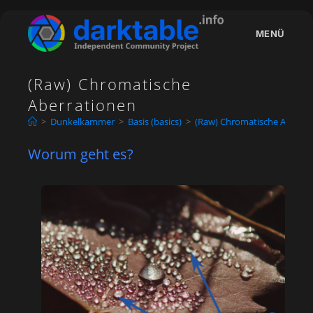
Zum
Inhalt
MENÜ
springen
(Raw) Chromatische
Aberrationen
>
Dunkelkammer
>
Basis (basics)
>
(Raw) Chromatische Aberrat
Worum geht es?