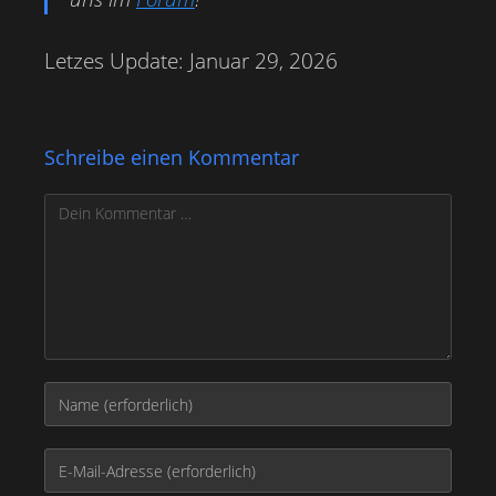
Letzes Update: Januar 29, 2026
Schreibe einen Kommentar
Kommentar
Gib
deinen
Namen
Gib
oder
deine
Benutzernamen