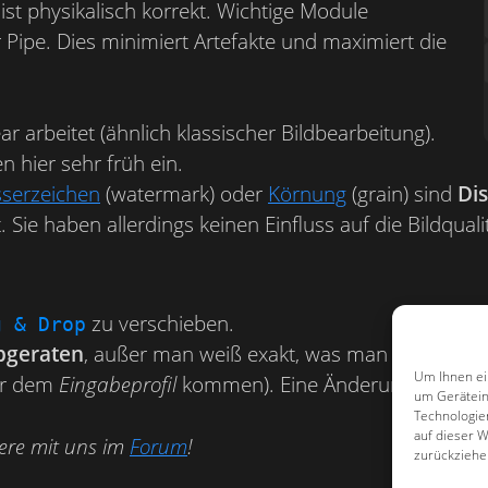
ist physikalisch korrekt. Wichtige Module
 Pipe. Dies minimiert Artefakte und maximiert die
ar arbeitet (ähnlich klassischer Bildbearbeitung).
n hier sehr früh ein.
serzeichen
(watermark) oder
Körnung
(grain) sind
Di
e haben allerdings keinen Einfluss auf die Bildqualit
zu verschieben.
g & Drop
bgeraten
, außer man weiß exakt, was man tut. Die Sta
Um Ihnen ei
or dem
Eingabeprofil
kommen). Eine Änderung verschlech
um Gerätein
Technologie
auf dieser W
ere mit uns im
Forum
!
zurückziehe