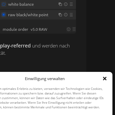
splay-referred
und werden nach
ät.
Einwilligung verwalten
ndardreihenfolge ist optimiert (z.B.
n optimales Erlebnis zu bieten, verwenden wir Technologien wie Cookies,
tert meist die Bildqualität.
formationen zu speichern bzw. darauf zuzugreifen. Wenn Sie diesen
n zustimmen, können wir Daten wie das Surfverhalten oder eindeutige IDs
ebsite verarbeiten. Wenn Sie Ihre Einwilligung nicht erteilen oder
n, können bestimmte Merkmale und Funktionen beeinträchtigt werden.