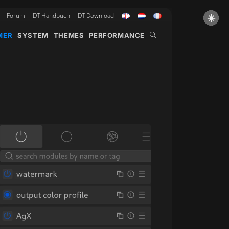
Forum
DT Handbuch
DT Download
☀️
WEBSITE-
MER
SYSTEM
THEMES
PERFORMANCE
SUCHE
UMSCHALTEN