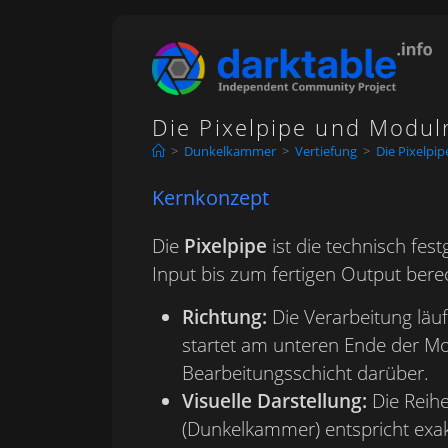
Zum
Inhalt
springen
Die Pixelpipe und Modul
>
Dunkelkammer
>
Vertiefung
>
Die Pixelpi
Kernkonzept
Die
Pixelpipe
ist die technisch fes
Input bis zum fertigen Output bere
Richtung:
Die Verarbeitung läuf
startet am unteren Ende der Mod
Bearbeitungsschicht darüber.
Visuelle Darstellung:
Die Reihe
(Dunkelkammer) entspricht exakt