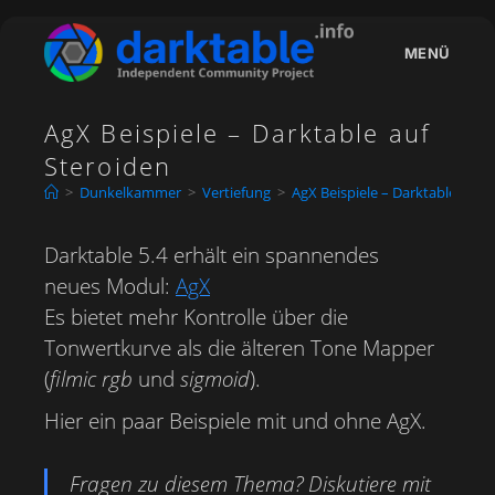
Zum
Inhalt
MENÜ
springen
AgX Beispiele – Darktable auf
Steroiden
>
Dunkelkammer
>
Vertiefung
>
AgX Beispiele – Darktable auf 
Darktable 5.4 erhält ein spannendes
neues Modul:
AgX
Es bietet mehr Kontrolle über die
Tonwertkurve als die älteren Tone Mapper
(
filmic rgb
und
sigmoid
).
Hier ein paar Beispiele mit und ohne AgX.
Fragen zu diesem Thema? Diskutiere mit