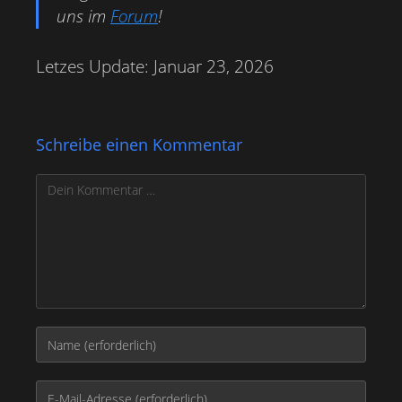
uns im
Forum
!
Letzes Update: Januar 23, 2026
Schreibe einen Kommentar
Kommentar
Gib
deinen
Namen
Gib
oder