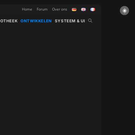
Home
Forum
Over ons
☀️
TOGGLE
IOTHEEK
ONTWIKKELEN
SYSTEEM & UI
WEBSITE
ZOEKEN