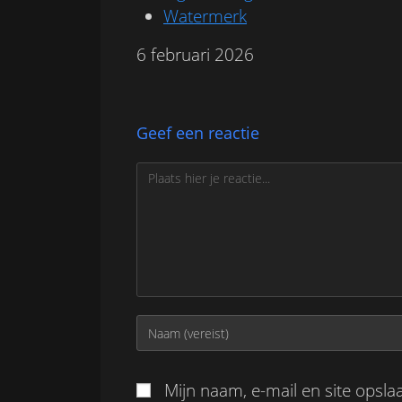
Watermerk
6 februari 2026
Geef een reactie
Reactie
Voer
je
naam
of
Mijn naam, e-mail en site opsla
gebruikersnaam