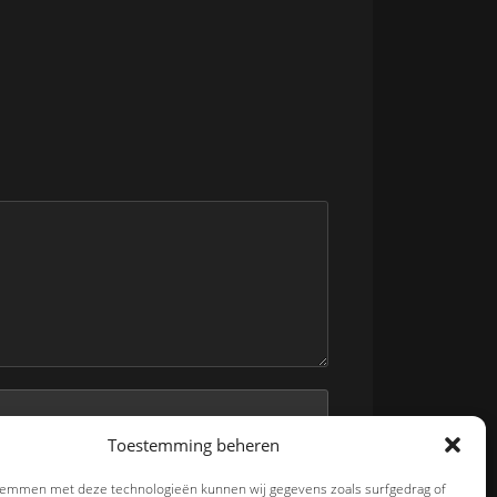
Toestemming beheren
en reactie plaats.
stemmen met deze technologieën kunnen wij gegevens zoals surfgedrag of