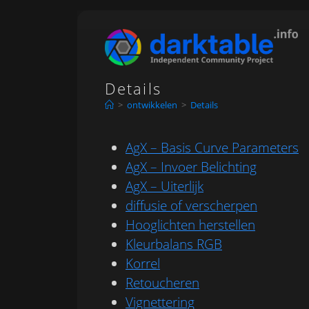
Ga
naar
inhoud
Details
>
ontwikkelen
>
Details
AgX – Basis Curve Parameters
AgX – Invoer Belichting
AgX – Uiterlijk
diffusie of verscherpen
Hooglichten herstellen
Kleurbalans RGB
Korrel
Retoucheren
Vignettering