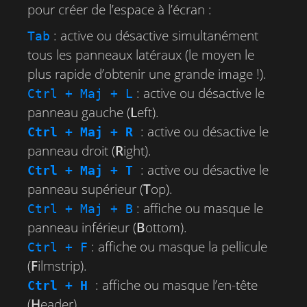
pour créer de l’espace à l’écran :
: active ou désactive simultanément
Tab
tous les panneaux latéraux (le moyen le
plus rapide d’obtenir une grande image !).
: active ou désactive le
Ctrl + Maj + L
panneau gauche (
L
eft).
: active ou désactive le
Ctrl + Maj + R
panneau droit (
R
ight).
: active ou désactive le
Ctrl + Maj + T
panneau supérieur (
T
op).
: affiche ou masque le
Ctrl + Maj + B
panneau inférieur (
B
ottom).
: affiche ou masque la pellicule
Ctrl + F
(
F
ilmstrip).
: affiche ou masque l’en-tête
Ctrl + H
(
H
eader).